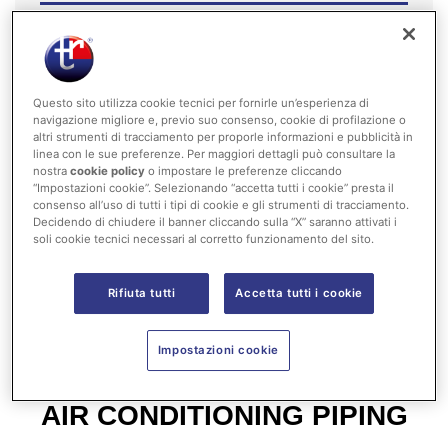
Air Conditioning Piping
Water and Cooling Pipes
Questo sito utilizza cookie tecnici per fornirle un’esperienza di
navigazione migliore e, previo suo consenso, cookie di profilazione o
Hydroformed pipes
altri strumenti di tracciamento per proporle informazioni e pubblicità in
linea con le sue preferenze. Per maggiori dettagli può consultare la
nostra
cookie policy
o impostare le preferenze cliccando
Air and EGR piping
“Impostazioni cookie”. Selezionando “accetta tutti i cookie” presta il
consenso all’uso di tutti i tipi di cookie e gli strumenti di tracciamento.
Decidendo di chiudere il banner cliccando sulla “X” saranno attivati i
Oil and transmission piping
soli cookie tecnici necessari al corretto funzionamento del sito.
Vehicle piping
Rifiuta tutti
Accetta tutti i cookie
Impostazioni cookie
AIR CONDITIONING PIPING