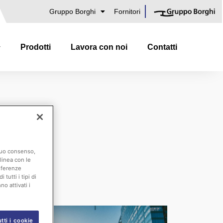
Gruppo Borghi
Fornitori
Prodotti
Lavora con noi
Contatti
 suo consenso,
linea con le
ck – Bus
eferenze
tutti i tipi di
o attivati i
tti i cookie