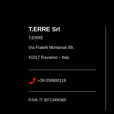
T.ERRE Srl
T.ERRE
Via Fratelli Montanari 89,
41017 Ravarino – Italy
+39 059900119
P.IVA: IT
00713490365