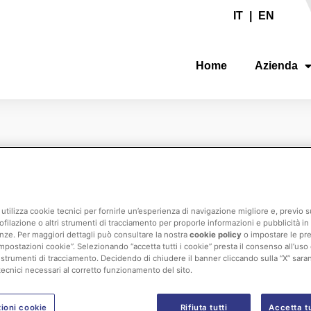
IT
|
EN
Home
Azienda
CAMPO DI APPLICAZIONE
AUTOMOTIVE
utilizza cookie tecnici per fornirle un’esperienza di navigazione migliore e, previo
ofilazione o altri strumenti di tracciamento per proporle informazioni e pubblicità in 
er Car – Luxury Car – Commercial Vehicles – Tru
nze. Per maggiori dettagli può consultare la nostra
cookie policy
o impostare le pr
mpostazioni cookie”. Selezionando “accetta tutti i cookie” presta il consenso all’uso di 
 strumenti di tracciamento. Decidendo di chiudere il banner cliccando sulla “X” sarann
tecnici necessari al corretto funzionamento del sito.
ioni cookie
Rifiuta tutti
Accetta tu